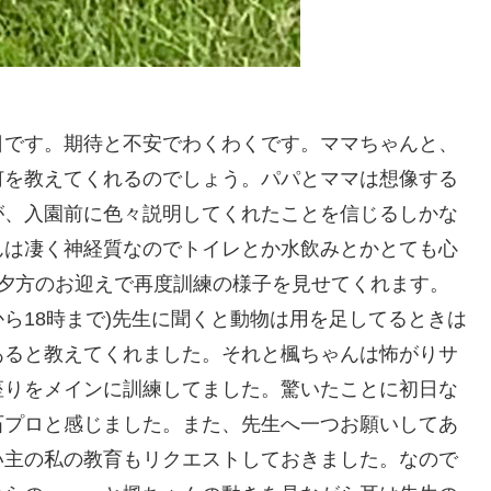
日です。期待と不安でわくわくです。ママちゃんと、
何を教えてくれるのでしょう。パパとママは想像する
が、入園前に色々説明してくれたことを信じるしかな
んは凄く神経質なのでトイレとか水飲みとかとても心
を夕方のお迎えで再度訓練の様子を見せてくれます。
から18時まで)先生に聞くと動物は用を足してるときは
あると教えてくれました。それと楓ちゃんは怖がりサ
座りをメインに訓練してました。驚いたことに初日な
石プロと感じました。また、先生へ一つお願いしてあ
い主の私の教育もリクエストしておきました。なので