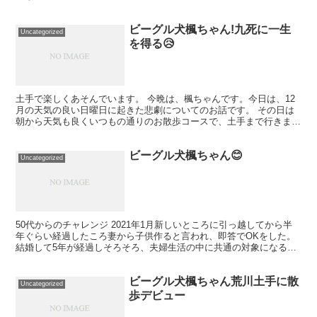
台の上でまた暴れ出しママちゃんと二人して必死に押さえ込...
ビーグル犬楓ちゃん!九死に一生
Uncategorized
を得る😥
土手で楽しくあそんでいます。 今晩は、楓ちゃんです。今日は、12
月の天気の良い日曜日に起きた悲劇についてのお話です。 その日は
朝から天気も良くいつもの通りのお散歩コースで、土手まで行きま
す。いつものごとく、クンクンと歩きながら興味を持ったも...
ビーグル犬楓ちゃん😊
Uncategorized
50代からのチャレンジ 2021年1月新しいところに引っ越してから半
年ぐらい経過したころ妻から子供作ると言われ、即答でOKをした。
結婚して5年が経過しそろそろ、夫婦生活の中に共通の対象になるも
のが欲しかったものがあった。夫婦の会話のネタも欲...
ビーグル犬楓ちゃん荒川土手に散
Uncategorized
歩デビュー